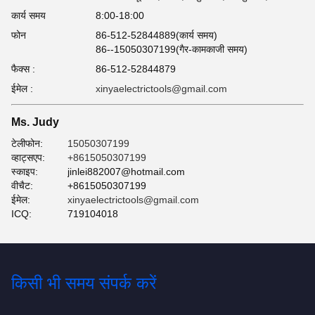
कार्य समय
8:00-18:00
फोन
86-512-52844889(कार्य समय)
86--15050307199(गैर-कामकाजी समय)
फैक्स :
86-512-52844879
ईमेल :
xinyaelectrictools@gmail.com
Ms. Judy
टेलीफोन:
15050307199
व्हाट्सएप:
+8615050307199
स्काइप:
jinlei882007@hotmail.com
वीचैट:
+8615050307199
ईमेल:
xinyaelectrictools@gmail.com
ICQ:
719104018
किसी भी समय संपर्क करें