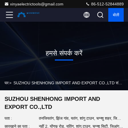
xinyaelectrictools@gmail.com
86-512-52844889
बोली
हमसे संपर्क करें
घर
>
SUZHOU SHENHONG IMPORT AND EXPORT CO.,LTD संपर्क जानकारी
SUZHOU SHENHONG IMPORT AND
EXPORT CO.,LTD
पता :
तनजियतंग, झिंज गांव, यतंग, शांगु टाउन, चग्न्शु शहर, जिआंगसू प्रांत, चीन
कारखाने का पता :
नहीं 2. योंगफू रोड, यतिंग, शांगु टाउन, चग्न्शु सिटी, जिआंगसू प्रांत, चीन