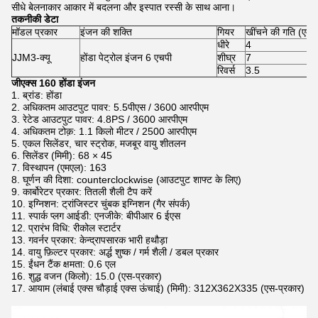
सीधे बेलनाकार आकार में बदलना और इस्पात रस्सी के साथ आना।
तकनीकी डेटा
मॉडल प्रकार
इंजन की शक्ति
गियर
खींचने की गति (एम 
धीरे
4
JJM3-क्यू
होंडा पेट्रोल इंजन 6 एचपी
शीघ्र
7
रिवर्स
3.5
जीएक्स 160 होंडा इंजन
1. ब्रांड: होंडा
2. अधिकतम आउटपुट पावर: 5.5पीएस / 3600 आरपीएम
3. रेटेड आउटपुट पावर: 4.8PS / 3600 आरपीएम
4. अधिकतम टोक़: 1.1 किलो मीटर / 2500 आरपीएम
5. एकल सिलेंडर, चार स्ट्रोक, मजबूर वायु शीतलन
6. सिलेंडर (मिमी): 68 × 45
7. विस्थापन (एमएल): 163
8. घूर्णन की दिशा: counterclockwise (आउटपुट शाफ्ट के लिए)
9. कार्बोरेटर प्रकार: तितली शैली टैप करें
10. इग्निशन: ट्रांजिस्टर चुंबक इग्निशन (गैर संपर्क)
11. स्पार्क प्लग आईडी: एनजीके: बीपीआर 6 ईएस
12. प्रारंभ विधि: रीकोल स्टार्टर
13. गवर्नर प्रकार: केन्द्रापसारक भारी हथौड़ा
14. वायु फ़िल्टर प्रकार: अर्द्ध शुष्क / गर्म शैली / डबल प्रकार
15. ईंधन टैंक क्षमता: 0.6 एल
16. शुद्ध वजन (किलो): 15.0 (एस-प्रकार)
17. आयाम (लंबाई एक्स चौड़ाई एक्स ऊंचाई) (मिमी): 312X362X335 (एस-प्रकार)