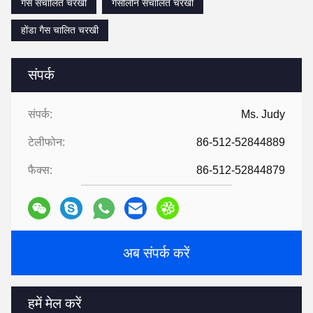
गैस संचालित चरखी
गैसोलीन संचालित चरखी
होंडा गैस चालित चरखी
संपर्क
संपर्क:
Ms. Judy
टेलीफोन:
86-512-52844889
फैक्स:
86-512-52844879
अब संपर्क करें
हमें मेल करें