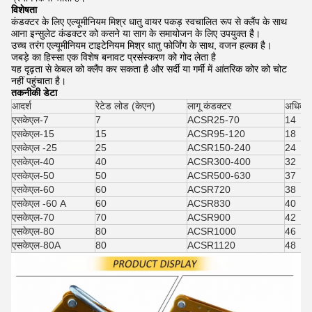
विशेषता
कंडक्टर के लिए एल्यूमीनियम मिश्र धातु वायर पकड़ स्वचालित रूप से क्लैंप के साथ
आना इन्सुलेट कंडक्टर को कसने या साग के समायोजन के लिए उपयुक्त है।
उच्च तरंग एल्यूमीनियम टाइटेनियम मिश्र धातु फोर्जिंग के साथ, वजन हल्का है।
जबड़े का हिस्सा एक विशेष बनावट प्रसंस्करण को गोद लेता है
यह दृढ़ता से केबल को क्लैंप कर सकता है और सर्दी या गर्मी में आंतरिक कोर को चोट
नहीं पहुंचाता है।
तकनीकी डेटा
आदर्श
रेटेड लोड (केएन)
लागू कंडक्टर
अधिकतम
एसकेएल-7
7
ACSR25-70
14
एसकेएल-15
15
ACSR95-120
18
एसकेएल -25
25
ACSR150-240
24
एसकेएल-40
40
ACSR300-400
32
एसकेएल-50
50
ACSR500-630
37
एसकेएल-60
60
ACSR720
38
एसकेएल -60 A
60
ACSR830
40
एसकेएल-70
70
ACSR900
42
एसकेएल-80
80
ACSR1000
46
एसकेएल-80A
80
ACSR1120
48