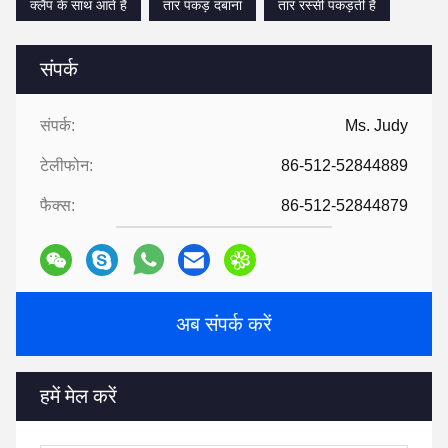
क्लैंप के साथ आते हैं
तार पकड़ दबाना
तार रस्सी पकड़ती है
संपर्क
संपर्क:
Ms. Judy
टेलीफोन:
86-512-52844889
फैक्स:
86-512-52844879
अब संपर्क करें
हमें मेल करें