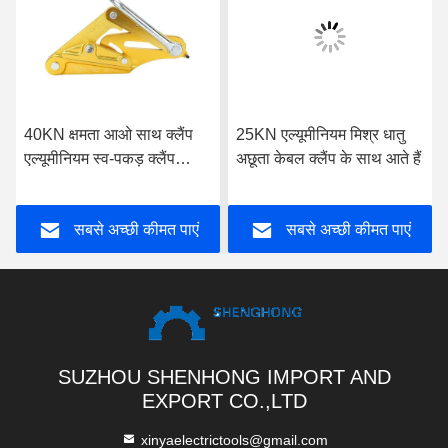
40KN क्षमता आओ साथ क्लैंप
25KN एल्यूमीनियम मिश्र धातु
एल्यूमीनियम स्व-पकड़ क्लैंप
अछूता केबल क्लैंप के साथ आते हैं
कंडक्टर के लिए 300-
400sqmm
सबसे अच्छी कीमत पाएं
सबसे अच्छी कीमत पाएं
SUZHOU SHENHONG IMPORT AND
EXPORT CO.,LTD
xinyaelectrictools@gmail.com