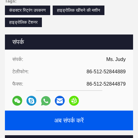
Tags:
कंडक्टर स्ट्रिंग उपकरण
हाइड्रोलिक खींचने की मशीन
हाइड्रोलिक टेंशनर
संपर्क
संपर्क:
Ms. Judy
टेलीफोन:
86-512-52844889
फैक्स:
86-512-52844879
अब संपर्क करें