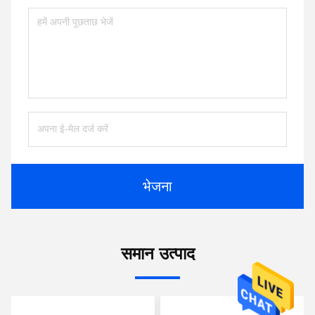
Tags:
केबल जैक खड़ा है
केबल रील जैक खड़ा है
12T केबल ड्रम लिफ्टिंग जैक
संपर्क
संपर्क:
Ms. Judy
टेलीफोन:
86-512-52844889
फैक्स:
86-512-52844879