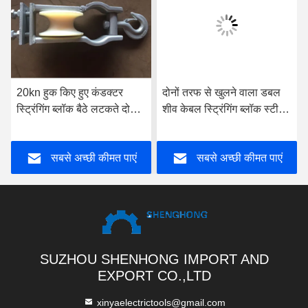
20kn हुक किए हुए कंडक्टर
दोनों तरफ से खुलने वाला डबल
स्ट्रिंगिंग ब्लॉक बैठे लटकते दोहरे
शीव केबल स्ट्रिंगिंग ब्लॉक स्टील
उपयोग स्ट्रिंगिंग पल्ली
लिफ्टिंग टैकल 5t
सबसे अच्छी कीमत पाएं
सबसे अच्छी कीमत पाएं
SUZHOU SHENHONG IMPORT AND
EXPORT CO.,LTD
xinyaelectrictools@gmail.com