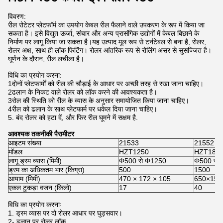
विवरण:
रील रोटेटर प्लेटफॉर्म का उपयोग केबल रील फैलाने वाले उपकरण के रूप में किया जा
सकता है। इसे विद्युत ऊर्जा, संचार और अन्य प्रासंगिक उद्योगों में केबल बिछाने के
निर्माण पर लागू किया जा सकता है।यह उत्पाद मूल रूप से टर्नटेबल से बना है, रोलर,
रोलर अक्ष, साथ ही लॉक फिटिंग। रोलर आंतरिक रूप से रोलिंग असर से सुसज्जित है।
घूर्णन के दौरान, रील लचीला है।
विधि का प्रयोग करना:
1दोनों प्लेटफार्मों को रील की चौड़ाई के आधार पर अच्छी तरह से रखा जाना चाहिए।
2ढलान के निकट वाले रोलर को लॉक करने की आवश्यकता है।
3रोल की स्थिति को रील के व्यास के अनुसार समायोजित किया जाना चाहिए।
4रील को ढलान के साथ प्लेटफार्म पर धकेल दिया जाना चाहिए।
5. बंद रोलर को हटा दें, और फिर रील घूमने में सक्षम है.
आवश्यक तकनीकी पैरामीटर
आइटम संख्या
21533
21552
मॉडल
HZT1250
HZT180
लागू ड्रम व्यास (मिमी)
Φ500 से Φ1250
Φ500 से
ड्रम का अधिकतम भार (किग्रा)
500
1500
आयाम (मिमी)
470 × 172 × 105
650×150
एकल टुकड़ा वजन (किलो)
17
40
विधि का प्रयोग करनाः
1. ड्रम व्यास पर दो रोलर आधार पर घुड़सवार।
2- ढलान पर रोलर लॉक.