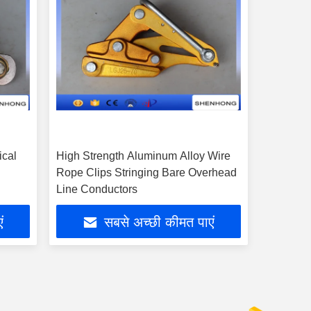
ical
High Strength Aluminum Alloy Wire
Rope Clips Stringing Bare Overhead
Line Conductors
ं
सबसे अच्छी कीमत पाएं